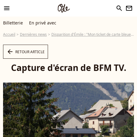
menu
search
newsletter
Billetterie
En privé avec
Accueil
Dernières news
Disparition d'Émile : "Mon ticket de carte bleue, je...", tensions dans le village, des habitants cherchent leurs alibis
arrow_left
RETOUR ARTICLE
Capture d'écran de BFM TV.