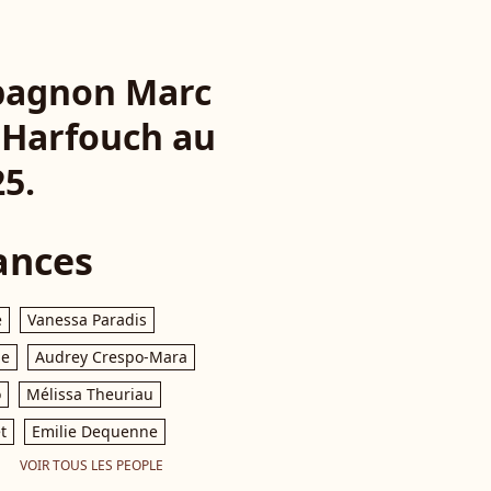
mpagnon Marc
 Harfouch au
25.
ances
e
Vanessa Paradis
le
Audrey Crespo-Mara
o
Mélissa Theuriau
t
Emilie Dequenne
VOIR TOUS LES PEOPLE