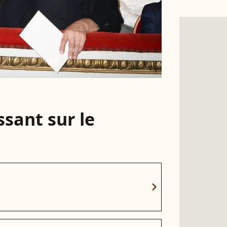
sant sur le
chevron_right