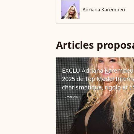
Adriana Karembeu
Articles propo
EXCLU Adriana Karembeu a
2025 de Top Model Internat
charismatique, rigolo et 
16 mai 2025