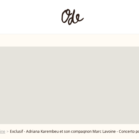
ine
Exclusif - Adriana Karembeu et son compagnon Marc Lavoine - Concerto pour la paix de Omar Harfouch au théâ