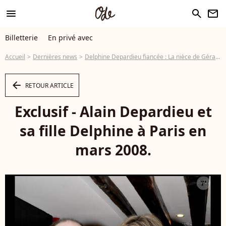
menu
search
newsletter
Billetterie
En privé avec
Accueil
Dernières news
Delphine Depardieu fiancée : La nièce de Gérard parle mariage et famille
arrow_left
RETOUR ARTICLE
Exclusif - Alain Depardieu et
sa fille Delphine à Paris en
mars 2008.