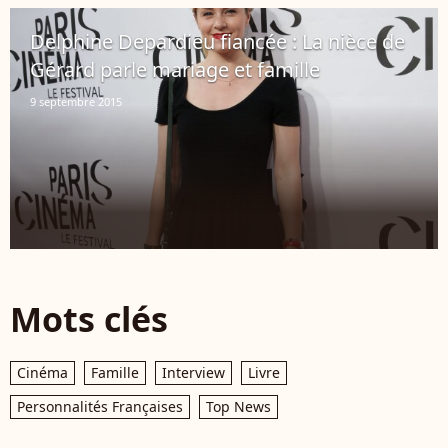
Delphine Depardieu fiancée : La nièce de
Gérard parle mariage et famille
9 septembre 2015
Mots clés
Cinéma
Famille
Interview
Livre
Personnalités Françaises
Top News