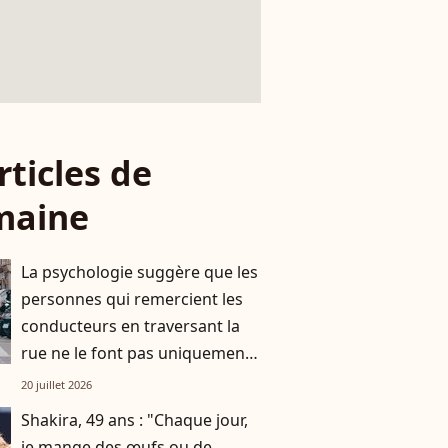
rticles de
maine
La psychologie suggère que les
personnes qui remercient les
conducteurs en traversant la
rue ne le font pas uniquement
par gratitude
20 juillet 2026
Shakira, 49 ans : "Chaque jour,
je mange des œufs ou de