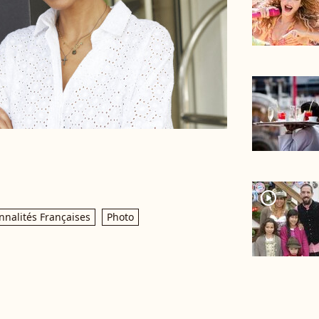
player2
nnalités Françaises
Photo