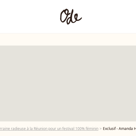
rraine radieuse à la Réunion pour un festival 100% féminin
Exclusif - Amanda Herzberg (productrice), lors d