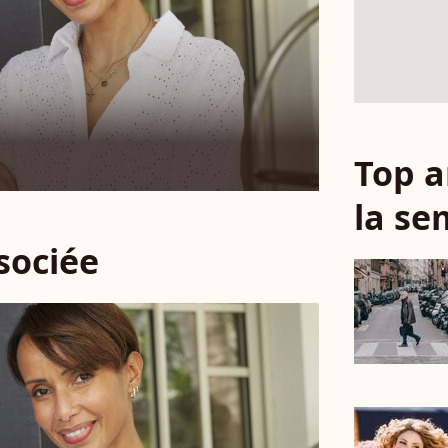
Top a
la se
ssociée