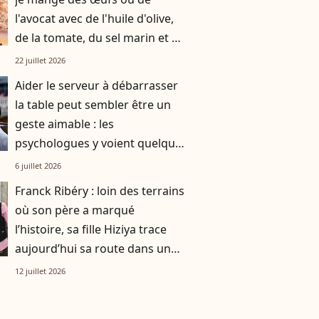
l'avocat avec de l'huile d'olive,
de la tomate, du sel marin et un
smoothie"
22 juillet 2026
Aider le serveur à débarrasser
la table peut sembler être un
geste aimable : les
psychologues y voient quelque
chose de bien plus profond.
6 juillet 2026
Franck Ribéry : loin des terrains
où son père a marqué
l’histoire, sa fille Hiziya trace
aujourd’hui sa route dans un
tout autre univers
12 juillet 2026