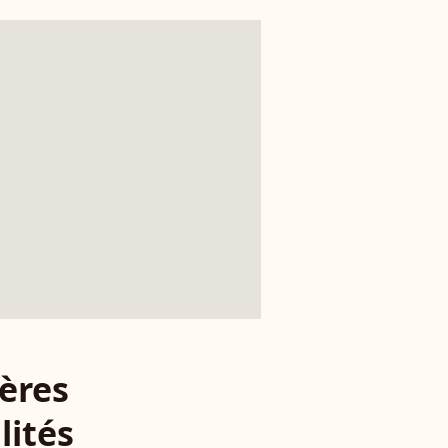
ères
lités