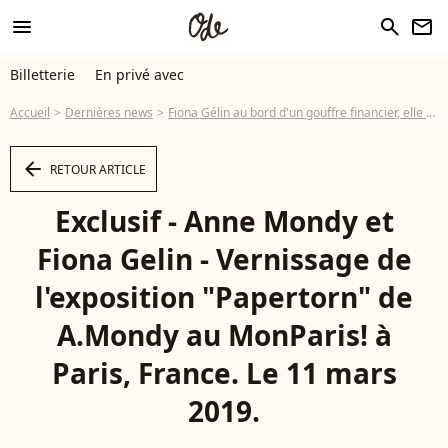
menu
search
newsletter
Billetterie
En privé avec
Accueil
Dernières news
Fiona Gélin au bord d'un gouffre financier, elle vit avec 500€ d'allocation handicapé
arrow_left
RETOUR ARTICLE
Exclusif - Anne Mondy et
Fiona Gelin - Vernissage de
l'exposition "Papertorn" de
A.Mondy au MonParis! à
Paris, France. Le 11 mars
2019.