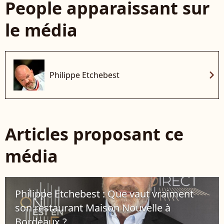
People apparaissant sur
le média
chevron_right
Philippe Etchebest
Articles proposant ce
média
Philippe Etchebest : Que vaut vraiment
son restaurant Maison Nouvelle à
Bordeaux ?