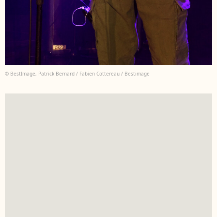
© BestImage, Patrick Bernard / Fabien Cottereau / Bestimage