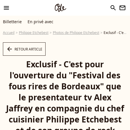
menu
search
newsletter
Billetterie
En privé avec
Accueil
Philippe Etchebest
Photos de Philippe Etchebest
Exclusif - C'est pour l'ouverture du "Festival des fous rires de Bordeaux" que le presentateur tv Alex Jaffrey en compagnie du chef cuisinier Philippe Etchebest et de son groupe de rock "Chef and the Gang" presentent un spectacle musical et humoristique. Le celebre chef a chanté lui-meme plusieurs standards des années 70 à nos jours, le 19 Mars 2023. Patrick Bernard-Fabien Cottereau/BESTIMAGE - Photo
arrow_left
RETOUR ARTICLE
Exclusif - C'est pour
l'ouverture du "Festival des
fous rires de Bordeaux" que
le presentateur tv Alex
Jaffrey en compagnie du chef
cuisinier Philippe Etchebest