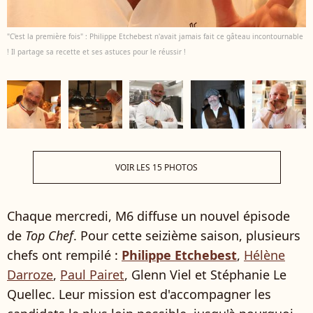
"C'est la première fois" : Philippe Etchebest n'avait jamais fait ce gâteau incontournable
! Il partage sa recette et ses astuces pour le réussir !
VOIR LES 15 PHOTOS
Chaque mercredi, M6 diffuse un nouvel épisode
de
Top Chef
. Pour cette seizième saison, plusieurs
chefs ont rempilé :
Philippe Etchebest
,
Hélène
Darroze
,
Paul Pairet
, Glenn Viel et Stéphanie Le
Quellec. Leur mission est d'accompagner les