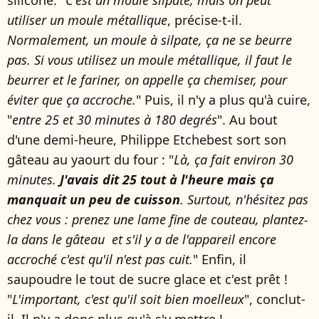
silicone. "
C'est un moule silpate, mais on peut
utiliser un moule métallique
, précise-t-il.
Normalement, un moule à silpate, ça ne se beurre
pas. Si vous utilisez un moule métallique, il faut le
beurrer et le fariner, on appelle ça chemiser, pour
éviter que ça accroche.
" Puis, il n'y a plus qu'à cuire,
"
entre 25 et 30 minutes à 180 degrés
". Au bout
d'une demi-heure, Philippe Etchebest sort son
gâteau au yaourt du four : "
Là, ça fait environ 30
minutes.
J'avais dit 25 tout à l'heure mais ça
manquait un peu de cuisson
. Surtout, n'hésitez pas
chez vous : prenez une lame fine de couteau, plantez-
la dans le gâteau et s'il y a de l'appareil encore
accroché c'est qu'il n'est pas cuit.
" Enfin, il
saupoudre le tout de sucre glace et c'est prêt !
"
L'important, c'est qu'il soit bien moelleux
", conclut-