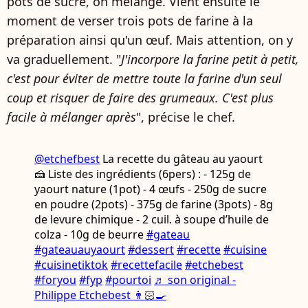
pots de sucre, on mélange. Vient ensuite le
moment de verser trois pots de farine à la
préparation ainsi qu'un œuf. Mais attention, on y
va graduellement. "
J'incorpore la farine petit à petit,
c'est pour éviter de mettre toute la farine d'un seul
coup et risquer de faire des grumeaux. C'est plus
facile à mélanger après
", précise le chef.
@etchefbest
La recette du gâteau au yaourt
🍰 Liste des ingrédients (6pers) : - 125g de
yaourt nature (1pot) - 4 œufs - 250g de sucre
en poudre (2pots) - 375g de farine (3pots) - 8g
de levure chimique - 2 cuil. à soupe d’huile de
colza - 10g de beurre
#gateau
#gateauauyaourt
#dessert
#recette
#cuisine
#cuisinetiktok
#recettefacile
#etchebest
#foryou
#fyp
#pourtoi
♬ son original -
Philippe Etchebest 👨🏻‍🍳