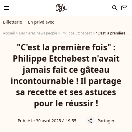
menu
search
newsletter
Billetterie
En privé avec
Accueil
Dernières news people
Philippe Etchebest
"C'est la première fois" : Philippe Etchebest n'avait jamais fait ce gâteau incontournable ! Il partage sa recette et ses astuces pour le réussir !
"C'est la première fois" :
Philippe Etchebest n'avait
jamais fait ce gâteau
incontournable ! Il partage
sa recette et ses astuces
pour le réussir !
Publié le 30 avril 2025 à 19:55
Partager
share