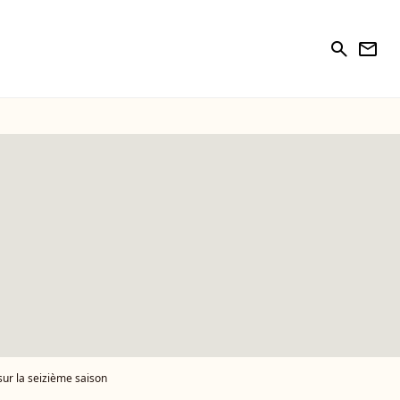
search
newsletter
sur la seizième saison