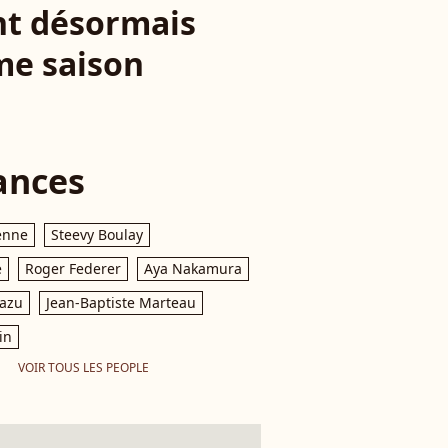
ant désormais
ème saison
ances
enne
Steevy Boulay
e
Roger Federer
Aya Nakamura
razu
Jean-Baptiste Marteau
in
VOIR TOUS LES PEOPLE