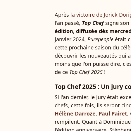
Après
la victoire de Jorick Dor
l'an passé,
Top Chef
signe son 
édition, diffusée dès mercre
janvier 2024,
Purepeople
était 
cette prochaine saison du célè
découvrir les nouveautés qui at
moins que l'on puisse dire, c'es
de ce
Top Chef 2025
!
Top Chef 2025 : Un jury c
Si l'an dernier, le jury était 
chefs, cette fois, ils seront cin
Hélène Darroze
,
Paul Pairet
,
rempilent. Quant à Dominique C
l'édition anniversaire. Stéphani