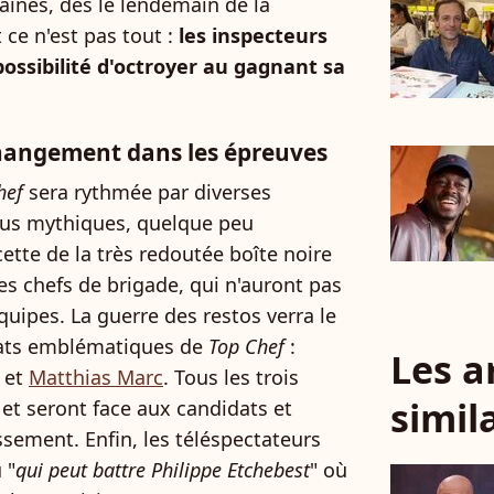
ines, dès le lendemain de la
t ce n'est pas tout :
les inspecteurs
ossibilité d'octroyer au gagnant sa
changement dans les épreuves
hef
sera rythmée par diverses
lus mythiques, quelque peu
ecette de la très redoutée boîte noire
es chefs de brigade, qui n'auront pas
 équipes. La guerre des restos verra le
idats emblématiques de
Top Chef
:
Les a
et
Matthias Marc
. Tous les trois
simil
et seront face aux candidats et
ssement. Enfin, les téléspectateurs
 "
qui peut battre Philippe Etchebest
" où