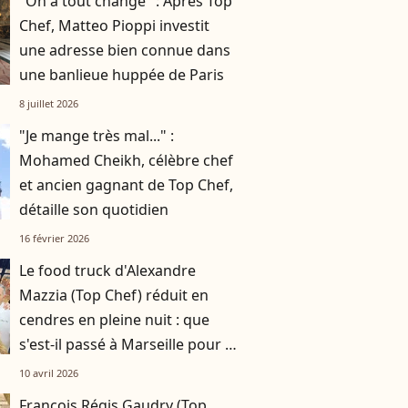
"On a tout changé" : Après Top
Chef, Matteo Pioppi investit
une adresse bien connue dans
une banlieue huppée de Paris
8 juillet 2026
"Je mange très mal..." :
Mohamed Cheikh, célèbre chef
et ancien gagnant de Top Chef,
détaille son quotidien
16 février 2026
Le food truck d'Alexandre
Mazzia (Top Chef) réduit en
cendres en pleine nuit : que
s'est-il passé à Marseille pour le
chef triplement étoilé ?
10 avril 2026
François Régis Gaudry (Top