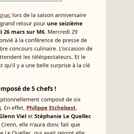
ignac
lors de la saison anniversaire
grand retour pour
une seizième
di 26 mars sur M6
. Mercredi 29
convié à la conférence de presse de
bre concours culinaire. L'occasion de
tendent les téléspectateurs. Et le
t qu'il y a une belle surprise à la clé
omposé de 5 chefs !
exceptionnellement composé de six
q. En effet,
Philippe Etchebest
,
Glenn Viel
et
Stéphanie Le Quellec
renn, elle n'aura donc fait que
e Le Quellec, qui avait rejoint elle