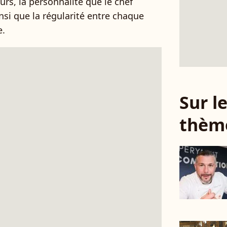
urs, la personnalité que le chef
nsi que la régularité entre chaque
e.
Sur 
thèm