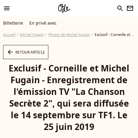
menu
search
newsletter
Billetterie
En privé avec
Accueil
Michel Fugain
Photos de Michel Fugain
Exclusif - Corneille et Michel Fugain - Enregistrement de l'émission TV "La Chanson Secrète 2", qui sera diffusée le 14 septembre sur TF1. Le 25 juin 2019 © Gaffiot-Perusseau / Bestimage - Photo
arrow_left
RETOUR ARTICLE
Exclusif - Corneille et Michel
Fugain - Enregistrement de
l'émission TV "La Chanson
Secrète 2", qui sera diffusée
le 14 septembre sur TF1. Le
25 juin 2019