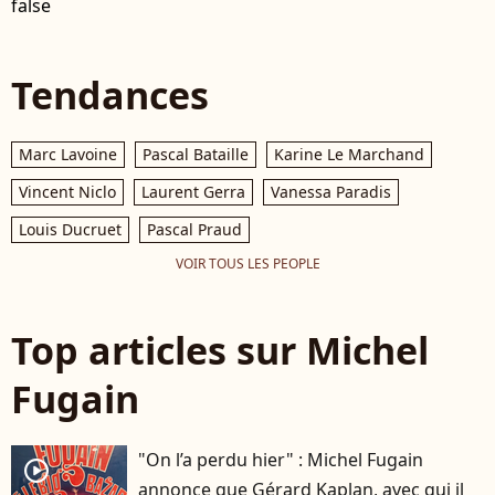
false
Tendances
Marc Lavoine
Pascal Bataille
Karine Le Marchand
Vincent Niclo
Laurent Gerra
Vanessa Paradis
Louis Ducruet
Pascal Praud
VOIR TOUS LES PEOPLE
Top articles sur Michel
Fugain
"On l’a perdu hier" : Michel Fugain
player2
annonce que Gérard Kaplan, avec qui il