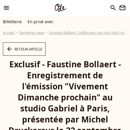
menu
search
newsletter
Billetterie
En privé avec
Accueil
Dernières news
Faustine Bollaert : Selfie avec son très (très) séduisant frère, torse nu, au soleil
arrow_left
RETOUR ARTICLE
Exclusif - Faustine Bollaert -
Enregistrement de
l'émission "Vivement
Dimanche prochain" au
studio Gabriel à Paris,
présentée par Michel