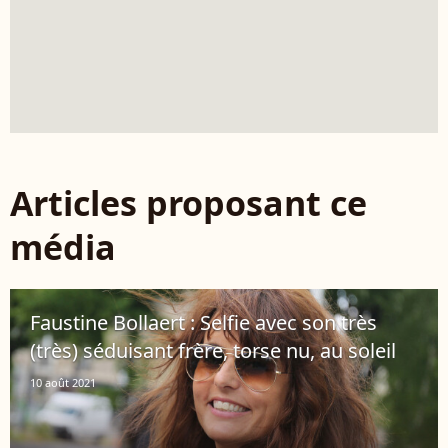
Articles proposant ce
média
Faustine Bollaert : Selfie avec son très
(très) séduisant frère, torse nu, au soleil
10 août 2021