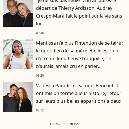
"Je ne suis pas seule" : un an après le
départ de Thierry Ardisson, Audrey
Crespo-Mara fait le point sur la vie sans
lui
09:48
Mentissa n'a plus l'intention de se taire :
le quotidien de sa mère et elle est loin
d'être un long fleuve tranquille, "Je
n'aurais jamais cru en parler
publiquement"
09:20
Vanessa Paradis et Samuel Benchetrit
ont mis un terme à leur histoire, retour
sur leurs plus belles apparitions à deux
08:52
DERNIÈRES NEWS