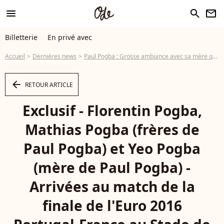
menu
search
newsletter
Billetterie
En privé avec
Accueil
Dernières news
Paul Pogba : Grosse ambiance avec sa mère qui danse sur Vegedream
arrow_left
RETOUR ARTICLE
Exclusif - Florentin Pogba,
Mathias Pogba (frères de
Paul Pogba) et Yeo Pogba
(mère de Paul Pogba) -
Arrivées au match de la
finale de l'Euro 2016