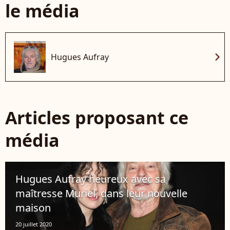
le média
chevron_right
Hugues Aufray
Articles proposant ce
média
Hugues Aufray heureux avec sa
maîtresse Muriel, dans leur nouvelle
maison
20 juillet 2020