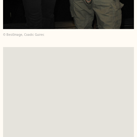
© BestImage, Coadic Guirec