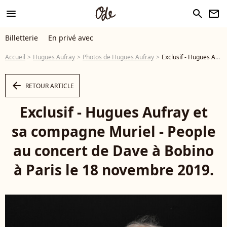
menu
search
newsletter
Billetterie
En privé avec
Accueil
Hugues Aufray
Photos de Hugues Aufray
Exclusif - Hugues Aufray et sa compagne Muriel - People au concert de Dave à Bobino à Paris le 18 novembre 2019. © Coadic Guirec/Bestimage - Photo
arrow_left
RETOUR ARTICLE
Exclusif - Hugues Aufray et
sa compagne Muriel - People
au concert de Dave à Bobino
à Paris le 18 novembre 2019.