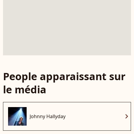
People apparaissant sur
le média
chevron_right
Johnny Hallyday