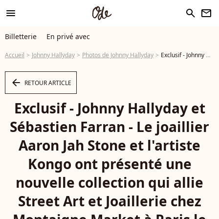
menu
search
newsletter
Billetterie
En privé avec
Accueil
Johnny Hallyday
Photos de Johnny Hallyday
Exclusif - Johnny Hallyday et Sébastien Farran - Le joaillier Aaron Jah Stone et l'artiste Kongo ont présenté une nouvelle collection qui allie Street Art et Joaillerie chez Montaigne Market à Paris le 4 mars 2016. - Photo
arrow_left
RETOUR ARTICLE
Exclusif - Johnny Hallyday et
Sébastien Farran - Le joaillier
Aaron Jah Stone et l'artiste
Kongo ont présenté une
nouvelle collection qui allie
Street Art et Joaillerie chez