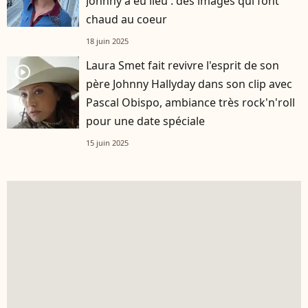
Johnny a eu lieu : des images qui font
chaud au coeur
18 juin 2025
Laura Smet fait revivre l'esprit de son
player2
père Johnny Hallyday dans son clip avec
Pascal Obispo, ambiance très rock'n'roll
pour une date spéciale
15 juin 2025