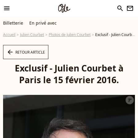
menu
search
newsletter
Billetterie
En privé avec
Accueil
Julien Courbet
Photos de Julien Courbet
Exclusif - Julien Courbet à Paris le 15 février 2016. - Photo
arrow_left
RETOUR ARTICLE
Exclusif - Julien Courbet à
Paris le 15 février 2016.