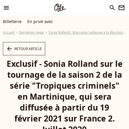
menu
search
newsletter
Billetterie
En privé avec
Accueil
Dernières news
Sonia Rolland : Marraine radieuse à la Réunion pour un festival 100% féminin
arrow_left
RETOUR ARTICLE
Exclusif - Sonia Rolland sur le
tournage de la saison 2 de la
série "Tropiques criminels"
en Martinique, qui sera
diffusée à partir du 19
février 2021 sur France 2.