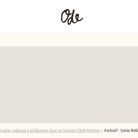
rraine radieuse à la Réunion pour un festival 100% féminin
Exclusif - Sonia Rolland sur le tournage de la série "