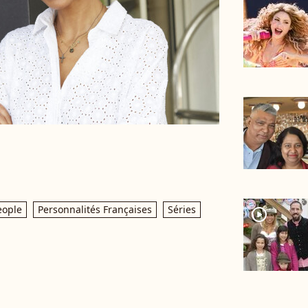
eople
Personnalités Françaises
Séries
player2