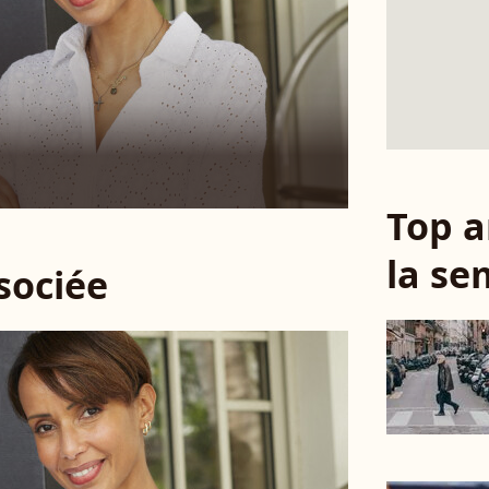
Top a
la se
ssociée