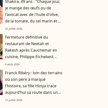
Shakira, 49 ans : "Chaque jour,
je mange des œufs ou de
l'avocat avec de l'huile d'olive,
de la tomate, du sel marin et un
smoothie"
22 juillet 2026
Fermeture définitive du
restaurant de Neetah et
Rakesh après Cauchemar en
cuisine, Philippe Etchebest
pensait les avoir sauvés
6 août 2026
Franck Ribéry : loin des terrains
où son père a marqué
l’histoire, sa fille Hiziya trace
aujourd’hui sa route dans un
tout autre univers
12 juillet 2026