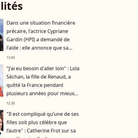
lités
Dans une situation financière
précaire, l'actrice Cypriane
Gardin (HPI) a demandé de
l'aide : elle annonce que sa
cagnotte dépasse déjà les 5 000
13:09
euros
"J'ai eu besoin d'aller loin" : Lola
Séchan, la fille de Renaud, a
quitté la France pendant
plusieurs années pour mieux
se retrouver
12:30
"Il est compliqué qu’une de ses
filles soit plus célèbre que
l’autre" : Catherine Frot sur sa