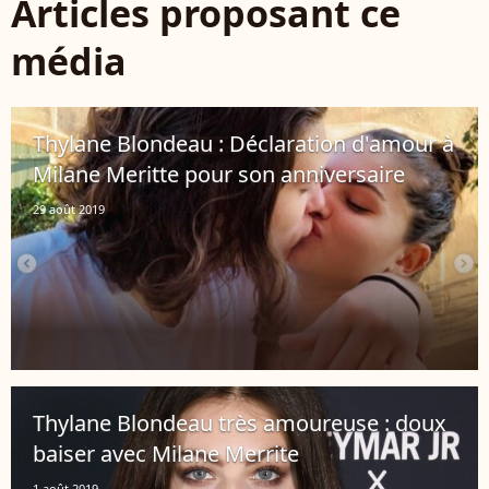
Articles proposant ce
média
Thylane Blondeau : Déclaration d'amour à
Milane Meritte pour son anniversaire
29 août 2019
Thylane Blondeau très amoureuse : doux
baiser avec Milane Merrite
1 août 2019