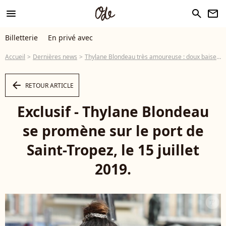
menu
search
newsletter
Billetterie
En privé avec
Accueil
Dernières news
Thylane Blondeau très amoureuse : doux baiser avec Milane Merrite
arrow_left
RETOUR ARTICLE
Exclusif - Thylane Blondeau
se promène sur le port de
Saint-Tropez, le 15 juillet
2019.