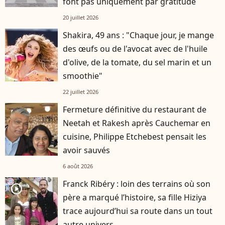
font pas uniquement par gratitude
20 juillet 2026
Shakira, 49 ans : "Chaque jour, je mange
des œufs ou de l'avocat avec de l'huile
d'olive, de la tomate, du sel marin et un
smoothie"
22 juillet 2026
Fermeture définitive du restaurant de
Neetah et Rakesh après Cauchemar en
cuisine, Philippe Etchebest pensait les
avoir sauvés
6 août 2026
Franck Ribéry : loin des terrains où son
player2
père a marqué l’histoire, sa fille Hiziya
trace aujourd’hui sa route dans un tout
autre univers