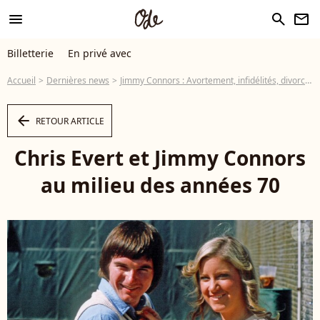
menu
search
newsletter
Billetterie
En privé avec
Accueil
Dernières news
Jimmy Connors : Avortement, infidélités, divorces... Sa vérité sur Chris Evert
arrow_left
RETOUR ARTICLE
Chris Evert et Jimmy Connors
au milieu des années 70