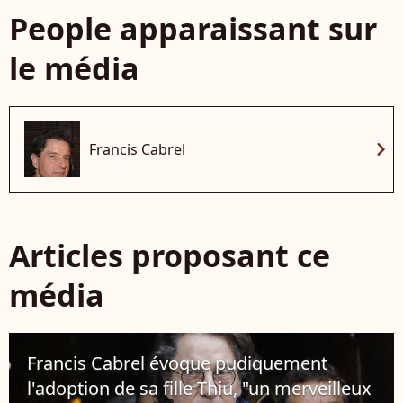
People apparaissant sur
le média
chevron_right
Francis Cabrel
Articles proposant ce
média
Francis Cabrel évoque pudiquement
l'adoption de sa fille Thiu, "un merveilleux