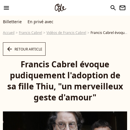
menu
search
newsletter
Billetterie
En privé avec
Accueil
Francis Cabrel
Vidéos de Francis Cabrel
Francis Cabrel évoque pudiquement l'adoption de sa fille Thiu, "un merveilleux geste d'amour" - Vidéo
arrow_left
RETOUR ARTICLE
Francis Cabrel évoque
pudiquement l'adoption de
sa fille Thiu, "un merveilleux
geste d'amour"