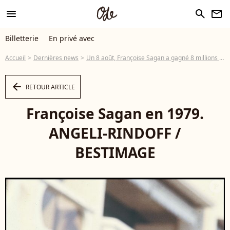
menu
search
newsletter
Billetterie
En privé avec
Accueil
Dernières news
Un 8 août, Françoise Sagan a gagné 8 millions sur le 8 au casino et s'est acheté un manoir de 8 hectares avec ses gains
arrow_left
RETOUR ARTICLE
Françoise Sagan en 1979.
ANGELI-RINDOFF /
BESTIMAGE