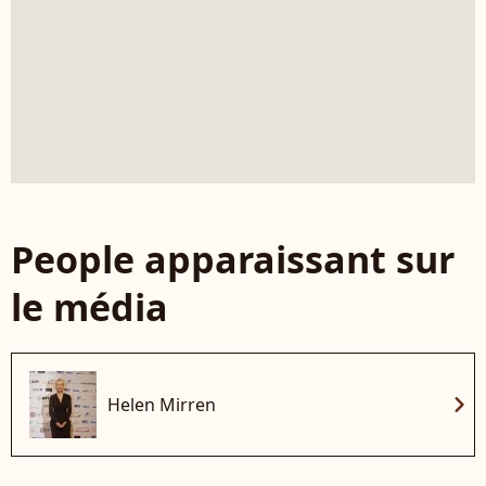
People apparaissant sur
le média
chevron_right
Helen Mirren