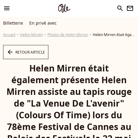
menu
search
newsletter
Billetterie
En privé avec
Accueil
Helen Mirren
Photos de Helen Mirren
Helen Mirren était également présente Helen Mirren assiste au tapis rouge de "La Venue De L'avenir" (Colours Of Time) lors du 78ème Festival de Cannes au Palais des Festivals le 22 mai 2025 à Cannes, France. Photo by Jerome Domine/ABACAPRESS.COM - Photo
arrow_left
RETOUR ARTICLE
Helen Mirren était
également présente Helen
Mirren assiste au tapis rouge
de "La Venue De L'avenir"
(Colours Of Time) lors du
78ème Festival de Cannes au