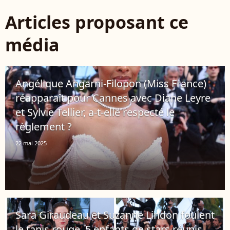
Articles proposant ce
média
Angélique Angarni-Filopon (Miss France)
réapparaît pour Cannes avec Diane Leyre
et Sylvie Tellier, a-t-elle respecté le
règlement ?
22 mai 2025
Sara Giraudeau et Suzanne Lindon foulent
le tapis rouge, 5 enfants de stars réunis