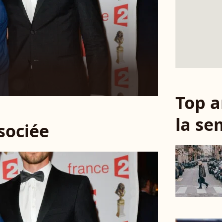
Top a
la se
ssociée