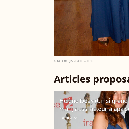
© BestImage, Coadic Guirec
Articles propo
Hélène Degy (Un si grand 
mari, aussi acteur, a apai
5 avril 2022