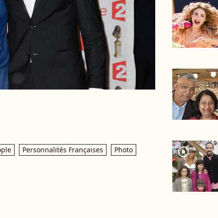
ople
Personnalités Françaises
Photo
player2