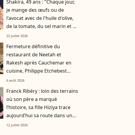
Shakira, 49 ans : "Chaque jour,
je mange des œufs ou de
l'avocat avec de l'huile d'olive,
de la tomate, du sel marin et un
smoothie"
22 juillet 2026
Fermeture définitive du
restaurant de Neetah et
Rakesh après Cauchemar en
cuisine, Philippe Etchebest
pensait les avoir sauvés
6 août 2026
Franck Ribéry : loin des terrains
où son père a marqué
l’histoire, sa fille Hiziya trace
aujourd’hui sa route dans un
tout autre univers
12 juillet 2026