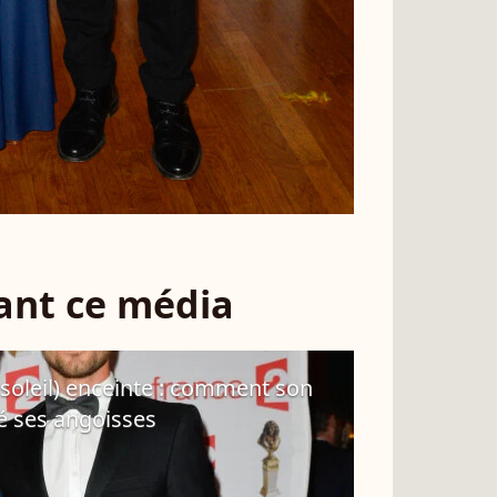
sant ce média
soleil) enceinte : comment son
sé ses angoisses