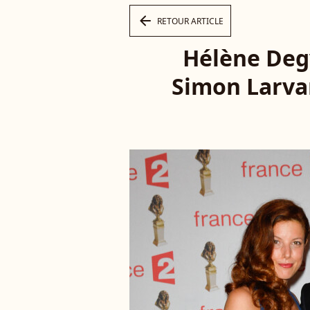
arrow_left
RETOUR ARTICLE
Hélène Degy
Simon Larva