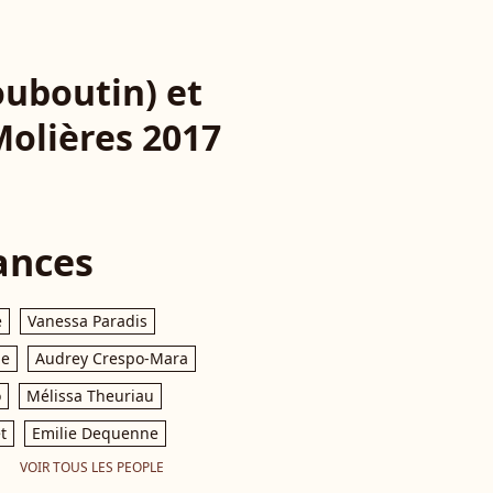
ouboutin) et
olières 2017
ances
e
Vanessa Paradis
le
Audrey Crespo-Mara
o
Mélissa Theuriau
t
Emilie Dequenne
VOIR TOUS LES PEOPLE