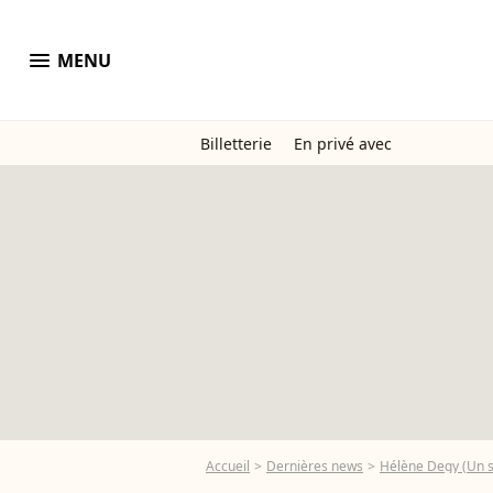
menu
MENU
Billetterie
En privé avec
Accueil
Dernières news
Hélène Degy (Un si