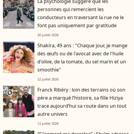
La psychologie suggère que les
personnes qui remercient les
conducteurs en traversant la rue ne le
font pas uniquement par gratitude
20 juillet 2026
Shakira, 49 ans : "Chaque jour, je mange
des œufs ou de l'avocat avec de l'huile
d'olive, de la tomate, du sel marin et un
smoothie"
22 juillet 2026
Franck Ribéry : loin des terrains où son
player2
père a marqué l’histoire, sa fille Hiziya
trace aujourd’hui sa route dans un tout
autre univers
12 juillet 2026