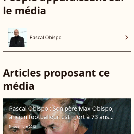
le média
chevron_right
Pascal Obispo
Articles proposant ce
média
Pascal Obispo : Son père Max Obispo,
ancien footballeur, est mort à 73 ans...
5 novembre 2012