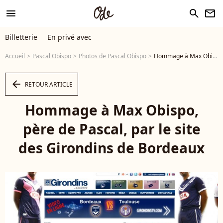
menu
search
newsletter
Billetterie
En privé avec
Accueil
Pascal Obispo
Photos de Pascal Obispo
Hommage à Max Obispo, père de Pascal, par le site des Girondins de Bordeaux - Photo
arrow_left
RETOUR ARTICLE
Hommage à Max Obispo,
père de Pascal, par le site
des Girondins de Bordeaux