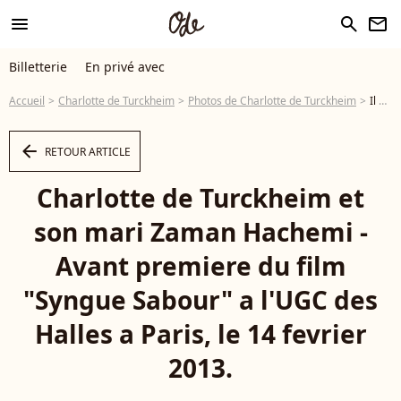
menu
search
newsletter
Billetterie
En privé avec
Accueil
Charlotte de Turckheim
Photos de Charlotte de Turckheim
Il a fui l'Afghanistan dans les années 1980, durant l'occupation Russe. Charlotte de Turckheim et son mari Zaman Hachemi - Avant premiere du film "Syngue Sabour" a l'UGC des Halles a Paris, le 14 fevrier 2013. - Photo
arrow_left
RETOUR ARTICLE
Charlotte de Turckheim et
son mari Zaman Hachemi -
Avant premiere du film
"Syngue Sabour" a l'UGC des
Halles a Paris, le 14 fevrier
2013.