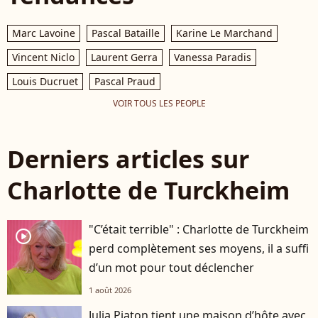
Marc Lavoine
Pascal Bataille
Karine Le Marchand
Vincent Niclo
Laurent Gerra
Vanessa Paradis
Louis Ducruet
Pascal Praud
VOIR TOUS LES PEOPLE
Derniers articles sur
Charlotte de Turckheim
"C’était terrible" : Charlotte de Turckheim
player2
perd complètement ses moyens, il a suffi
d’un mot pour tout déclencher
1 août 2026
Julia Piaton tient une maison d’hôte avec