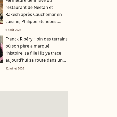
Fermeture définitive du
restaurant de Neetah et
Rakesh après Cauchemar en
cuisine, Philippe Etchebest
pensait les avoir sauvés
6 août 2026
Franck Ribéry : loin des terrains
où son père a marqué
l’histoire, sa fille Hiziya trace
aujourd’hui sa route dans un
tout autre univers
12 juillet 2026