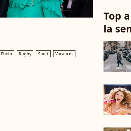
Top a
la se
Photo
Rugby
Sport
Vacances