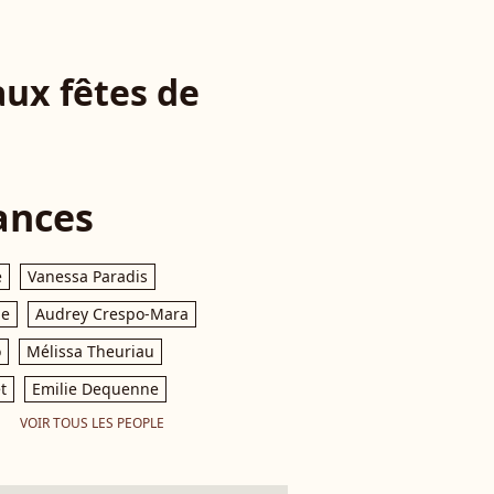
aux fêtes de
ances
e
Vanessa Paradis
le
Audrey Crespo-Mara
o
Mélissa Theuriau
t
Emilie Dequenne
VOIR TOUS LES PEOPLE