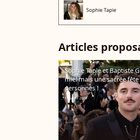
Sophie Tapie
Articles propo
Sophie Tapie et Baptiste 
miel mais une sacrée fête q
personnes !
11 juillet 2024