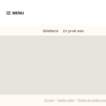
menu
MENU
Billetterie
En privé avec
Accueil
Sophie Tapie
Photos de Sophie Tap