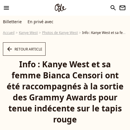
menu
search
newsletter
Billetterie
En privé avec
Accueil
Kanye West
Photos de Kanye West
Info : Kanye West et sa femme Bianca Censori ont été raccompagnés à la sortie des Grammy Awards pour tenue indécente sur le tapis rouge - Photo
arrow_left
RETOUR ARTICLE
Info : Kanye West et sa
femme Bianca Censori ont
été raccompagnés à la sortie
des Grammy Awards pour
tenue indécente sur le tapis
rouge