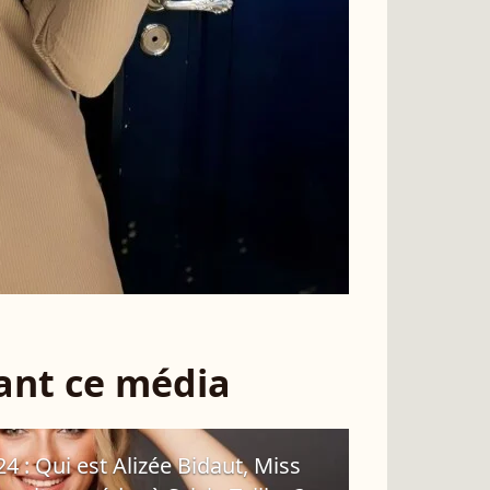
sant ce média
 : Qui est Alizée Bidaut, Miss