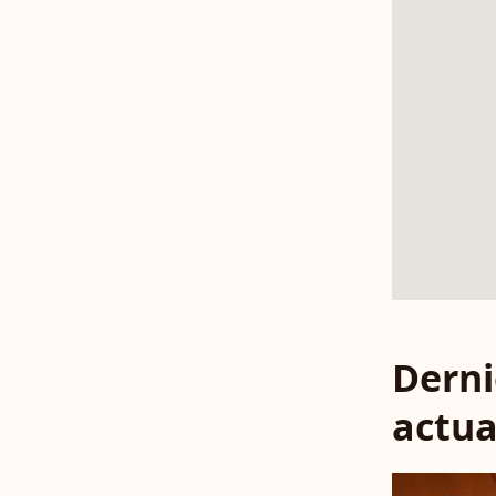
Derni
actua