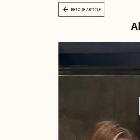
arrow_left
RETOUR ARTICLE
A