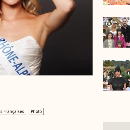
player2
s Françaises
Photo