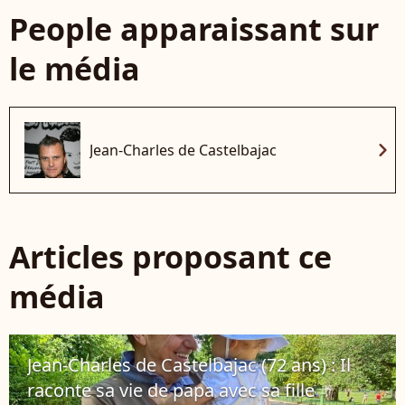
People apparaissant sur
le média
chevron_right
Jean-Charles de Castelbajac
Articles proposant ce
média
Jean-Charles de Castelbajac (72 ans) : Il
raconte sa vie de papa avec sa fille