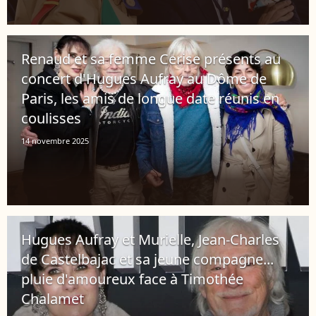
Renaud et sa femme Cerise présents au
concert d'Hugues Aufray au Dôme de
Paris, les amis de longue date réunis en
coulisses
14 novembre 2025
Hugues Aufray et Murielle, Jean-Charles
de Castelbajac et sa jeune compagne...
pluie d'amoureux face à Timothée
Chalamet