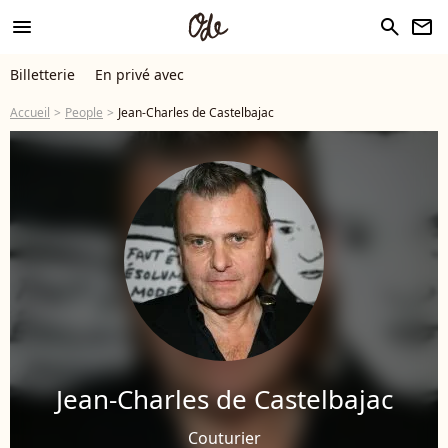
menu
search
newsletter
Billetterie
En privé avec
Accueil
People
Jean-Charles de Castelbajac
Jean-Charles de Castelbajac
Couturier