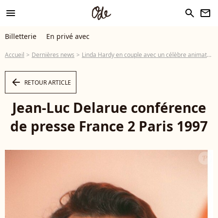
menu
search
newsletter
Billetterie
En privé avec
Accueil
Dernières news
Linda Hardy en couple avec un célèbre animateur, une relation jusque-là gardée secrète !
arrow_left
RETOUR ARTICLE
Jean-Luc Delarue conférence
de presse France 2 Paris 1997