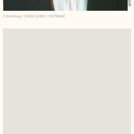
© BestImage, COADIC GUIREC / BESTIMAGE