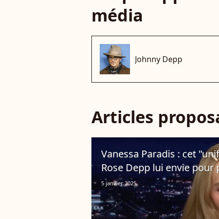
média
Johnny Depp
Articles propo
Vanessa Paradis : cet "uni
Rose Depp lui envie pour 
5 janvier 2025