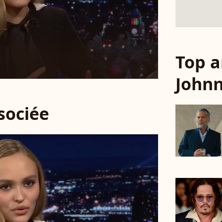
Top a
John
ssociée