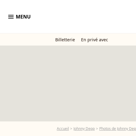
menu
MENU
Billetterie
En privé avec
Accueil
Johnny Depp
Photos de Johnny De