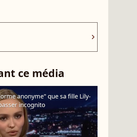
chevron_right
sant ce média
forme anonyme" que sa fille Lily-
passer incognito