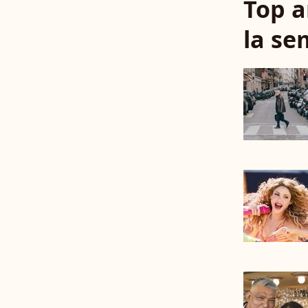
Top a
la se