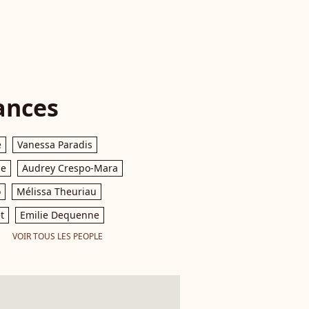
ances
e
Vanessa Paradis
le
Audrey Crespo-Mara
o
Mélissa Theuriau
t
Emilie Dequenne
VOIR TOUS LES PEOPLE