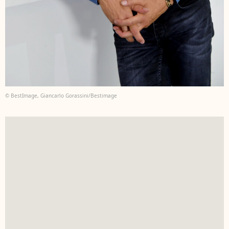
© BestImage, Giancarlo Gorassini/Bestimage