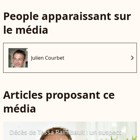
People apparaissant sur
le média
chevron_right
Julien Courbet
Articles proposant ce
média
Décès de Tessa Raimbault : un suspect