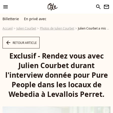
menu
search
newsletter
Billetterie
En privé avec
Accueil
Julien Courbet
Photos de Julien Courbet
Julien Courbet a mis fin à un mystère non résolu depuis 4 ans Exclusif - Rendez vous avec Julien Courbet durant l'interview donnée pour Pure People dans les locaux de Webedia à Levallois Perret. © Giancarlo Gorassini / Bestimage - Photo
arrow_left
RETOUR ARTICLE
Exclusif - Rendez vous avec
Julien Courbet durant
l'interview donnée pour Pure
People dans les locaux de
Webedia à Levallois Perret.