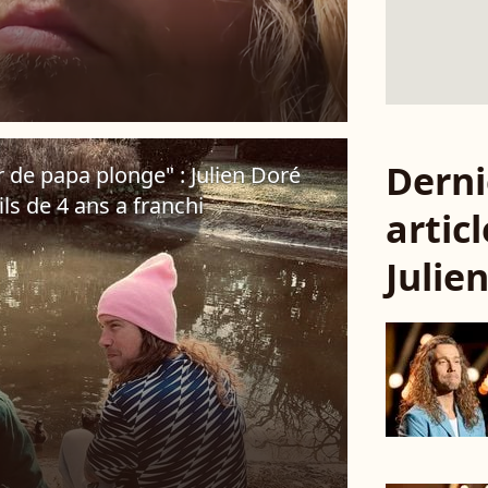
Derni
r de papa plonge" : Julien Doré
ls de 4 ans a franchi
articl
Julie