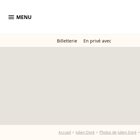
menu
MENU
Billetterie
En privé avec
Accueil
Julien Doré
Photos de Julien Doré