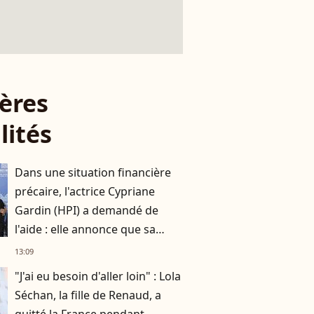
ères
lités
Dans une situation financière
précaire, l'actrice Cypriane
Gardin (HPI) a demandé de
l'aide : elle annonce que sa
cagnotte dépasse déjà les 5 000
13:09
euros
"J'ai eu besoin d'aller loin" : Lola
Séchan, la fille de Renaud, a