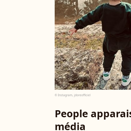
© Instagram, jdoreofficiel
People apparais
média