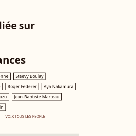
liée sur
ances
enne
Steevy Boulay
e
Roger Federer
Aya Nakamura
razu
Jean-Baptiste Marteau
in
VOIR TOUS LES PEOPLE