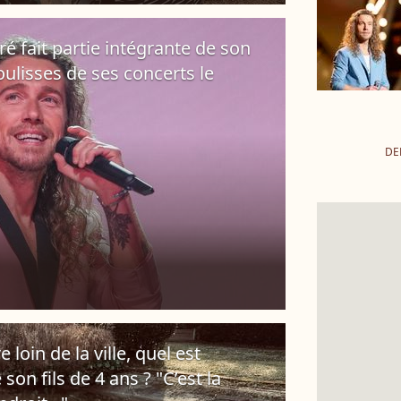
oré fait partie intégrante de son
ulisses de ses concerts le
DE
 loin de la ville, quel est
son fils de 4 ans ? "C’est la