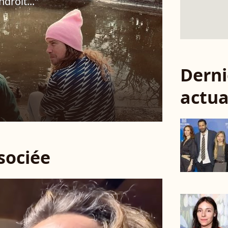
droit..."
Derni
actua
ssociée