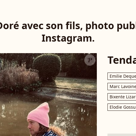
Doré avec son fils, photo pub
Instagram.
Tend
Emilie Dequ
Marc Lavoin
Bixente Liza
Elodie Gossu