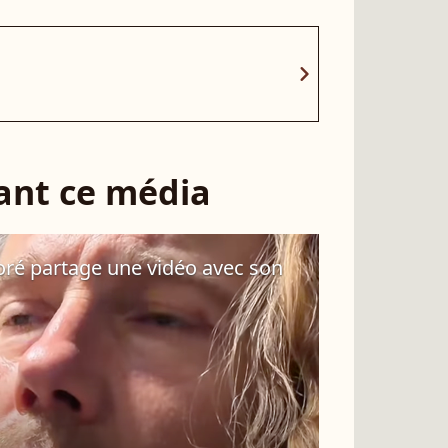
chevron_right
sant ce média
 Doré partage une vidéo avec son