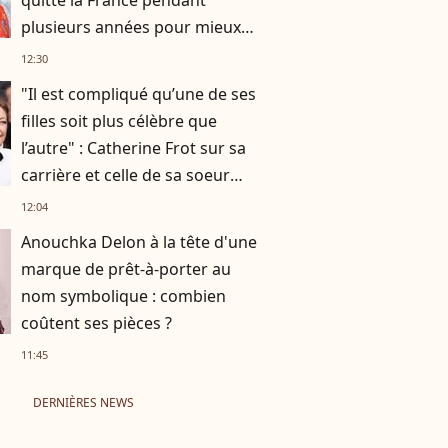
quitté la France pendant
plusieurs années pour mieux
se retrouver
12:30
"Il est compliqué qu’une de ses
filles soit plus célèbre que
l’autre" : Catherine Frot sur sa
carrière et celle de sa soeur
Dominique avec qui elle a
12:04
tourné
Anouchka Delon à la tête d'une
marque de prêt-à-porter au
nom symbolique : combien
coûtent ses pièces ?
11:45
DERNIÈRES NEWS