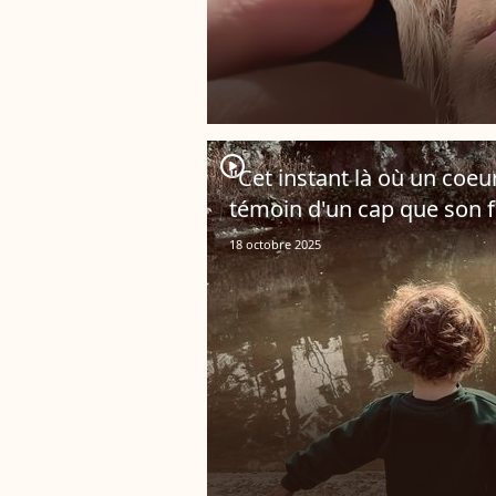
player2
"Cet instant là où un coeu
témoin d'un cap que son fi
18 octobre 2025