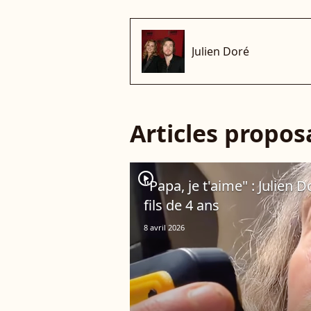
Julien Doré
Articles propo
player2
"Papa, je t'aime" : Julien
fils de 4 ans
8 avril 2026