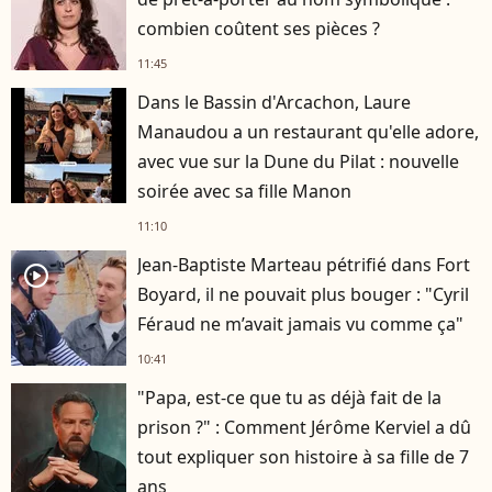
combien coûtent ses pièces ?
11:45
Dans le Bassin d'Arcachon, Laure
Manaudou a un restaurant qu'elle adore,
avec vue sur la Dune du Pilat : nouvelle
soirée avec sa fille Manon
11:10
Jean-Baptiste Marteau pétrifié dans Fort
player2
Boyard, il ne pouvait plus bouger : "Cyril
Féraud ne m’avait jamais vu comme ça"
10:41
"Papa, est-ce que tu as déjà fait de la
prison ?" : Comment Jérôme Kerviel a dû
tout expliquer son histoire à sa fille de 7
ans