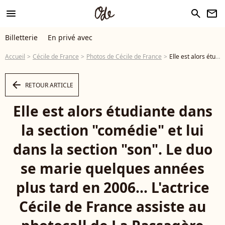
menu
search
newsletter
Billetterie
En privé avec
Accueil
Cécile de France
Photos de Cécile de France
Elle est alors étudiante dans la section "comédie" et lui dans la section "son". Le duo se marie quelques années plus tard en 2006... L'actrice Cécile de France assiste au photocall de La Passagère the lors du 15ème Festival du Film Francophone d'Angoulême, le 28 août 2022 à Angoulême, France. Photo par Franck Castel/Abaca - Photo
arrow_left
RETOUR ARTICLE
Elle est alors étudiante dans
la section "comédie" et lui
dans la section "son". Le duo
se marie quelques années
plus tard en 2006... L'actrice
Cécile de France assiste au