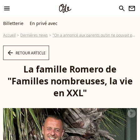
menu
search
newsletter
Billetterie
En privé avec
Accueil
Dernières news
"On a annoncé aux parents qu'on ne pouvait pas le soigner" : Une tribu de Familles Nombreuses confrontée à l'impensable
arrow_left
RETOUR ARTICLE
La famille Romero de
"Familles nombreuses, la vie
en XXL"