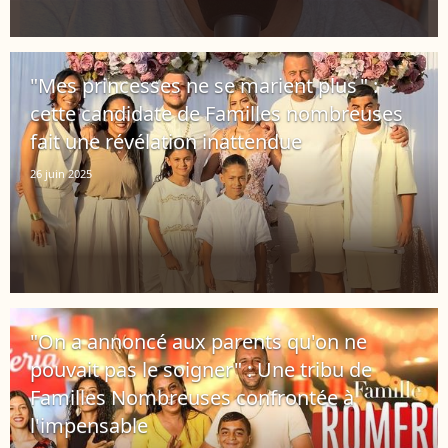
"Mes princesses ne se marient plus " :
cette candidate de Familles nombreuses
fait une révélation inattendue
26 juin 2025
"On a annoncé aux parents qu'on ne
pouvait pas le soigner" : Une tribu de
Familles Nombreuses confrontée à
l'impensable