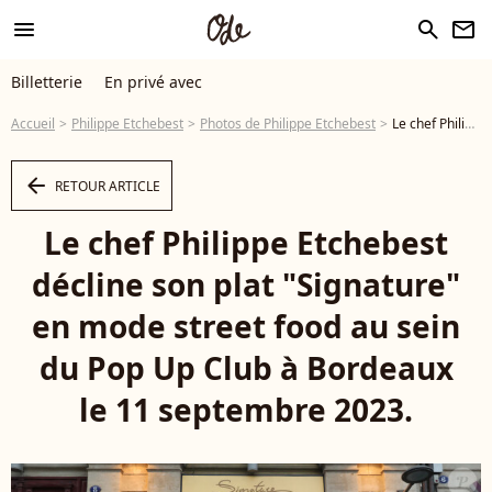
menu
search
newsletter
Billetterie
En privé avec
Accueil
Philippe Etchebest
Photos de Philippe Etchebest
Le chef Philippe Etchebest décline son plat "Signature" en mode street food au sein du Pop Up Club à Bordeaux le 11 septembre 2023.© Fabien Cottereau / Bestimage - Photo
arrow_left
RETOUR ARTICLE
Le chef Philippe Etchebest
décline son plat "Signature"
en mode street food au sein
du Pop Up Club à Bordeaux
le 11 septembre 2023.