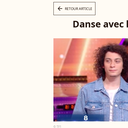
arrow_left
RETOUR ARTICLE
Danse avec 
© TF1