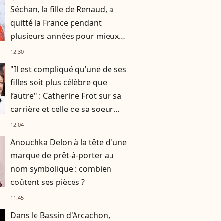
Séchan, la fille de Renaud, a
quitté la France pendant
plusieurs années pour mieux
se retrouver
12:30
"Il est compliqué qu’une de ses
filles soit plus célèbre que
l’autre" : Catherine Frot sur sa
carrière et celle de sa soeur
Dominique avec qui elle a
12:04
tourné
Anouchka Delon à la tête d'une
marque de prêt-à-porter au
nom symbolique : combien
coûtent ses pièces ?
11:45
Dans le Bassin d'Arcachon,