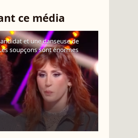
sant ce média
 candidat et une danseuse de
? Les soupçons sont énormes