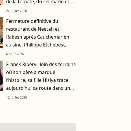
de la tomate, du sel marin et un
smoothie"
22 juillet 2026
Fermeture définitive du
restaurant de Neetah et
Rakesh après Cauchemar en
cuisine, Philippe Etchebest
pensait les avoir sauvés
6 août 2026
Franck Ribéry : loin des terrains
où son père a marqué
l’histoire, sa fille Hiziya trace
aujourd’hui sa route dans un
tout autre univers
12 juillet 2026