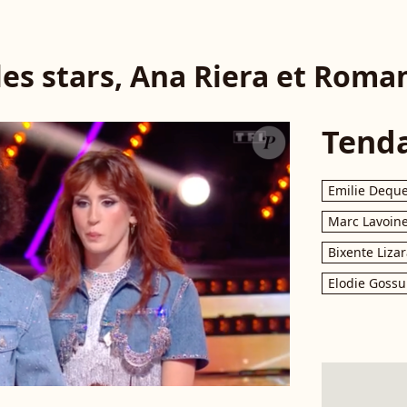
les stars, Ana Riera et Roma
Tend
Emilie Dequ
Marc Lavoin
Bixente Liza
Elodie Gossu