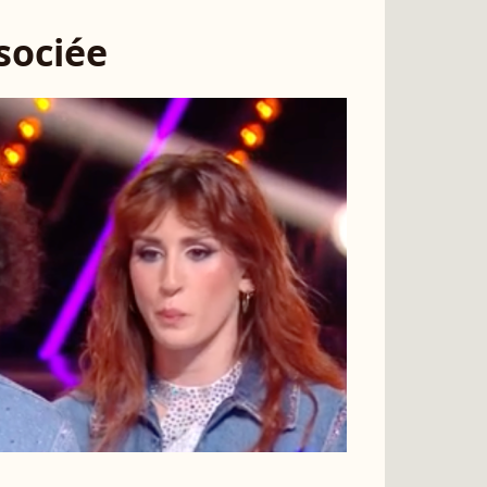
ssociée