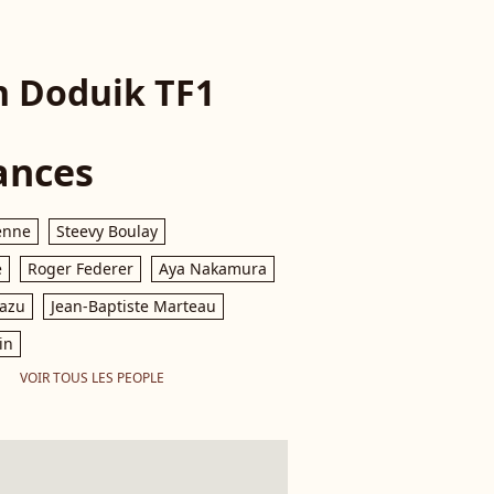
n Doduik TF1
ances
enne
Steevy Boulay
e
Roger Federer
Aya Nakamura
razu
Jean-Baptiste Marteau
in
VOIR TOUS LES PEOPLE