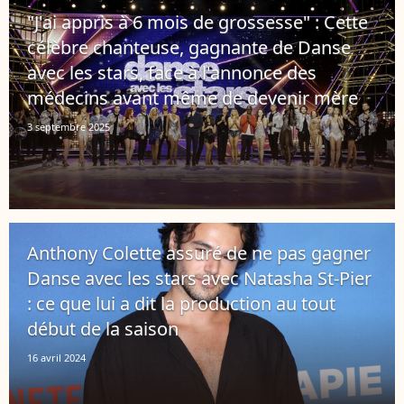
"J'ai appris à 6 mois de grossesse" : Cette
célèbre chanteuse, gagnante de Danse
avec les stars, face à l'annonce des
médecins avant même de devenir mère
3 septembre 2025
Anthony Colette assuré de ne pas gagner
Danse avec les stars avec Natasha St-Pier
: ce que lui a dit la production au tout
début de la saison
16 avril 2024