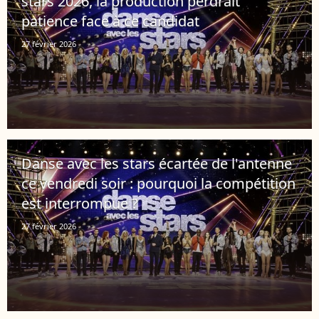
stars 2026, la production perdrait
patience face à ce candidat
27 février 2026
Danse avec les stars écartée de l'antenne
ce vendredi soir : pourquoi la compétition
est interrompue ?
27 février 2026