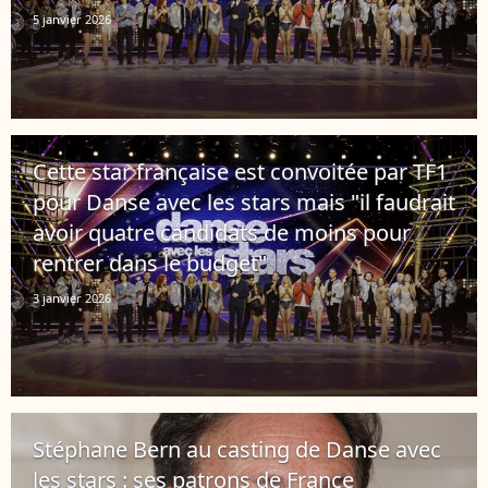
5 janvier 2026
Cette star française est convoitée par TF1
pour Danse avec les stars mais "il faudrait
avoir quatre candidats de moins pour
rentrer dans le budget"
3 janvier 2026
Stéphane Bern au casting de Danse avec
les stars : ses patrons de France