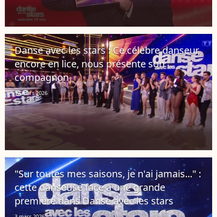
Danse avec les stars : Ce célèbre danseur,
encore en lice, nous présente son
compagnon
17 mars 2026
"Sur toutes mes saisons, je n'ai jamais..." :
cette danseuse face à une grande
première dans Danse avec les stars
3 mars 2026