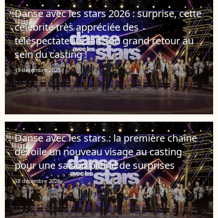
Danse avec les stars 2026 : surprise, cette
célébrité très appréciée des
téléspectateurs fait son grand retour au
sein du casting !
19 décembre 2025
Danse avec les stars : la première chaîne
dévoile un nouveau visage au casting
pour une saison pleine de surprises
18 décembre 2025