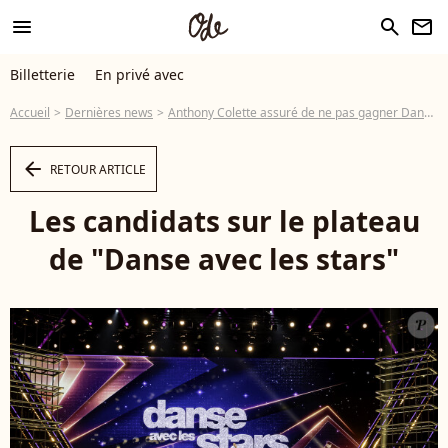
menu
search
newsletter
Billetterie
En privé avec
Accueil
Dernières news
Anthony Colette assuré de ne pas gagner Danse avec les stars avec Natasha St-Pier : ce que lui a dit la production au tout début de la saison
arrow_left
RETOUR ARTICLE
Les candidats sur le plateau
de "Danse avec les stars"