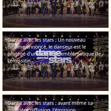
21 janvier 2026
Danse avec les stars : Un nouveau
binôme annoncé, le danseur est le
protégé d'une ex-jurée emblématique de
l'émission
21 janvier 2026
Danse avec les stars : avant même sa
première diffusion, l'émission