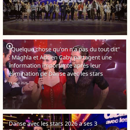
11 avril 2026
player2
"Quelque chose qu'on n'a pas du tout dit"
: Maghla et Adrien Caby partagent une
information importante après leur
élimination de Danse avec les stars
11 avril 2026
Danse avec les stars 2026 a ses 3