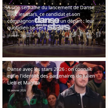
A une semaine du lancement de Danse
avec les stars, ce candidat et son
compagnon font face à un départ : leur
quotidien ne sera plus pareil
16 janvier 2026
Danse avec les stars 2026 : on connaît
enfin l'identité des partenaires de Julien
Lieb et Maghla
16 janvier 2026