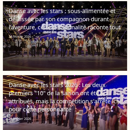
Danse avec les stars : sous-alimentée et
délaissée par son compagnon durant
l’aventure, cette personnalité raconte tout
24 février 2026
Danse avec les stars 2026 : Les deux
premiers "10" de la saison ont été
attribués, mais la compétition s'arrête ici
pour cette personnalité
21 février 2026