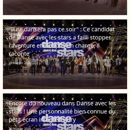
"Il ne dansera pas ce soir" : Ce candidat
de Danse avec les stars a failli stopper
l'aventure et être pris en charge, il
raconte
20 février 2026
Encore du nouveau dans Danse avec les
stars ! Une personnalité bien connue du
petit écran intègre le jury
20 février 2026