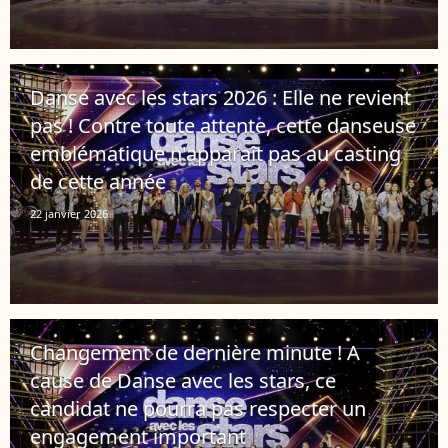
Danse avec les stars 2026 : Elle ne revient
pas ! Contre toute attente, cette danseuse
emblématique n'apparaît pas au casting
de cette année
22 janvier 2026
Changement de dernière minute ! A
cause de Danse avec les stars, ce
candidat ne pourra pas respecter un
engagement important