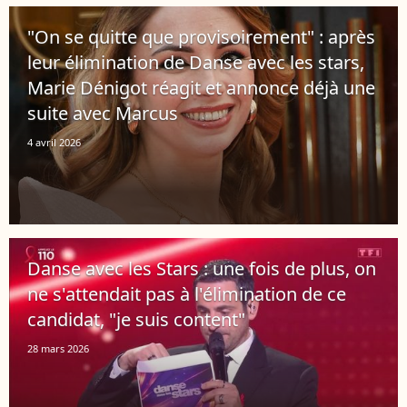
"On se quitte que provisoirement" : après
leur élimination de Danse avec les stars,
Marie Dénigot réagit et annonce déjà une
suite avec Marcus
4 avril 2026
Danse avec les Stars : une fois de plus, on
ne s'attendait pas à l'élimination de ce
candidat, "je suis content"
28 mars 2026