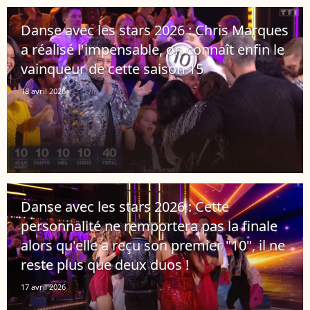
Danse avec les stars 2026 : Chris Marques
a réalisé l'impensable, on connaît enfin le
vainqueur de cette saison 15
18 avril 2026
Danse avec les stars 2026 : Cette
personnalité ne remportera pas la finale
alors qu'elle a reçu son premier "10", il ne
reste plus que deux duos !
17 avril 2026