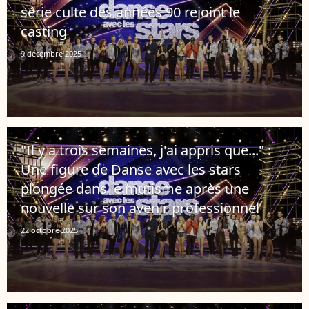
série culte des années 90 rejoint le
casting
9 décembre 2025
"Il y a trois semaines, j'ai appris que..." :
Une figure de Danse avec les stars
plongée dans le mutisme après une
nouvelle sur son avenir professionnel
22 octobre 2025