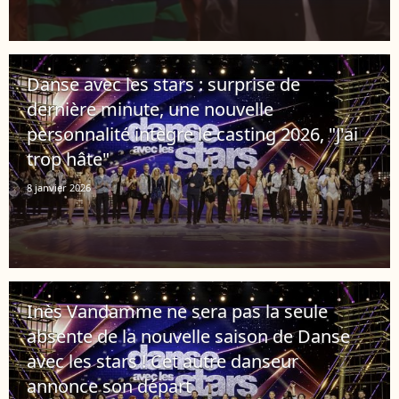
Danse avec les stars : surprise de
dernière minute, une nouvelle
personnalité intègre le casting 2026, "J'ai
trop hâte"
8 janvier 2026
Inès Vandamme ne sera pas la seule
absente de la nouvelle saison de Danse
avec les stars ! Cet autre danseur
annonce son départ