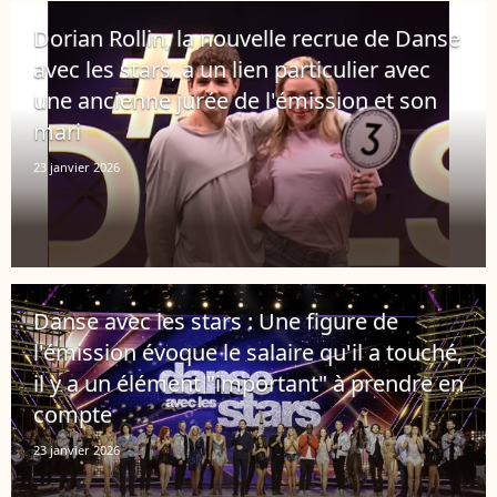
Dorian Rollin, la nouvelle recrue de Danse
avec les stars, a un lien particulier avec
une ancienne jurée de l'émission et son
mari
23 janvier 2026
Danse avec les stars : Une figure de
l'émission évoque le salaire qu'il a touché,
il y a un élément "important" à prendre en
compte
23 janvier 2026