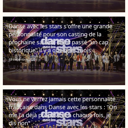
Danse avec les stars s'offre une grande
personnalité pour son casting de la
prochaine saison, elle a passé "un cap
historique" il y a quelques mois
18 décembre 2025
Vous ne verrez jamais cette personnalité
française dans Danse avec les stars : "On
me l'a déjà proposé et à chaque fois, je
dis non"