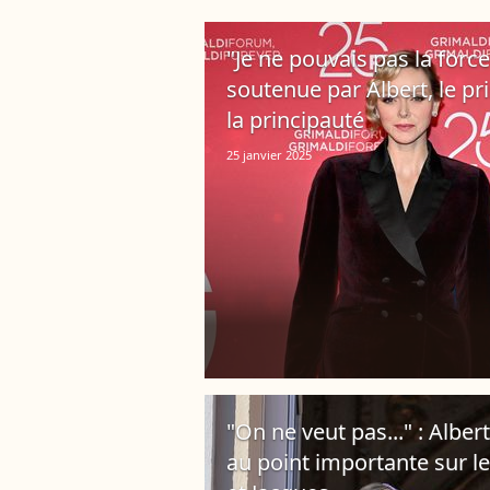
"Je ne pouvais pas la for
soutenue par Albert, le pr
la principauté
25 janvier 2025
"On ne veut pas..." : Albe
au point importante sur l