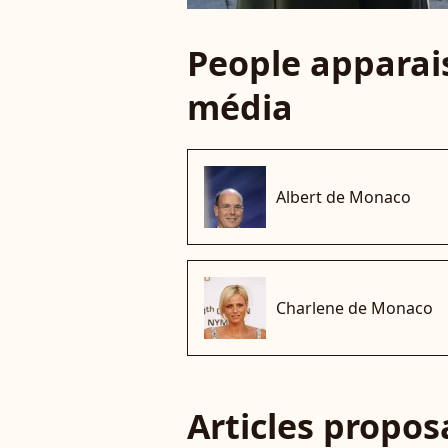
People apparais
média
Albert de Monaco
Charlene de Monaco
Articles propo