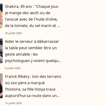
Shakira, 49 ans : "Chaque jour,
je mange des œufs ou de
l'avocat avec de l'huile d'olive,
de la tomate, du sel marin et un
smoothie"
22 juillet 2026
Aider le serveur à débarrasser
la table peut sembler être un
geste aimable : les
psychologues y voient quelque
chose de bien plus profond.
6 juillet 2026
Franck Ribéry : loin des terrains
où son père a marqué
l’histoire, sa fille Hiziya trace
aujourd’hui sa route dans un
tout autre univers
12 juillet 2026