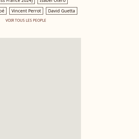
iss France 2024)
Isabel Otero
pé
Vincent Perrot
David Guetta
VOIR TOUS LES PEOPLE