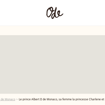
t de Monaco
Le prince Albert II de Monaco, sa femme la princesse Charlene et Camille Gottlieb ont remis les traditionnels colis de Noël aux aînés monégasques dans la meeting room du Yacht Club d