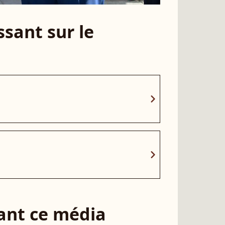
sant sur le
chevron_right
chevron_right
sant ce média