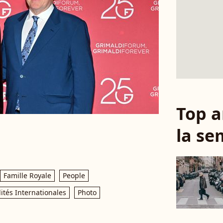
Top a
la se
Famille Royale
People
ités Internationales
Photo