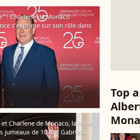
cer" : Charlene de Monaco
ince s'exprime sur son rôle dans
Top a
Alber
Mona
rt et Charlene de Monaco, la mise
es jumeaux de 10 ans Gabriella