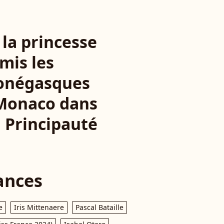
 la princesse
mis les
monégasques
 Monaco dans
a Principauté
ances
e
Iris Mittenaere
Pascal Bataille