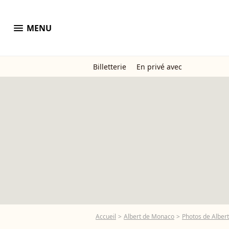
menu
MENU
Billetterie
En privé avec
Accueil
Albert de Monaco
Photos de Alber