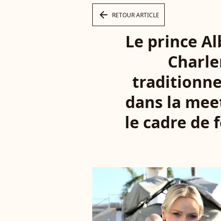
arrow_left
RETOUR ARTICLE
Le prince Al
Charle
traditionn
dans la mee
le cadre de 