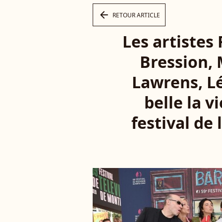
arrow_left
RETOUR ARTICLE
Les artistes
Bression, 
Lawrens, Lé
belle la v
festival de