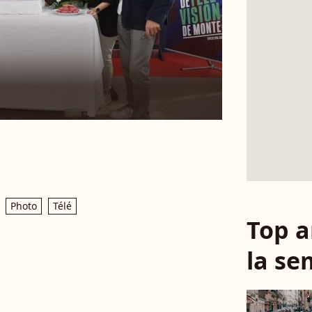
Photo
Télé
Top a
la se