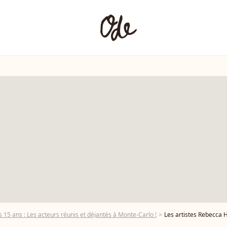
les 15 ans : Les acteurs réunis et déjantés à Monte-Carlo !
Les artistes Rebecca Hampton, Pierre Martot, Pauline Bression, Marwan Berreni, Fabienne Carat, Grant Lawre