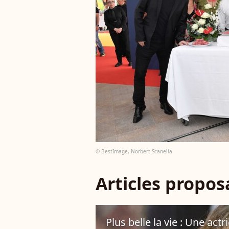
© BestImage, Norbert Scanella
Articles propo
Plus belle la vie : Une act