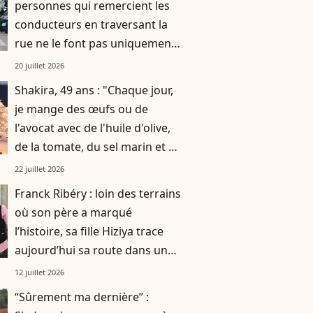
personnes qui remercient les
conducteurs en traversant la
rue ne le font pas uniquement
par gratitude
20 juillet 2026
Shakira, 49 ans : "Chaque jour,
je mange des œufs ou de
l'avocat avec de l'huile d'olive,
de la tomate, du sel marin et un
smoothie"
22 juillet 2026
Franck Ribéry : loin des terrains
où son père a marqué
l’histoire, sa fille Hiziya trace
aujourd’hui sa route dans un
tout autre univers
12 juillet 2026
“Sûrement ma dernière” :