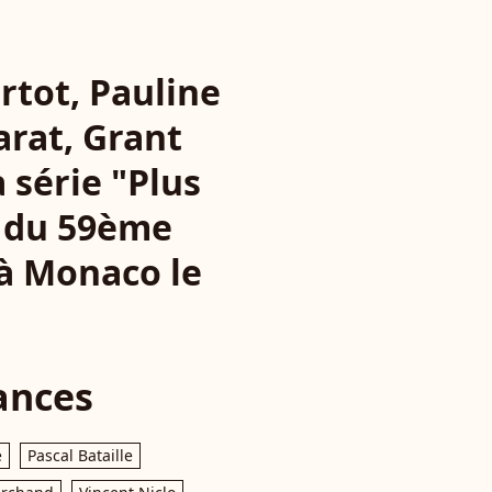
rtot, Pauline
arat, Grant
 série "Plus
rs du 59ème
 à Monaco le
ances
e
Pascal Bataille