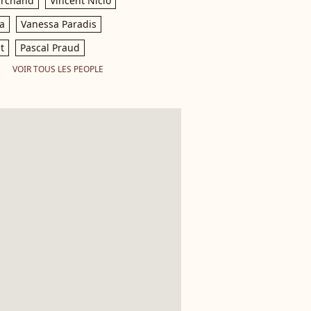
archand
Vincent Niclo
a
Vanessa Paradis
t
Pascal Praud
VOIR TOUS LES PEOPLE