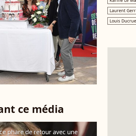
Karine Le M
Laurent Gerr
Louis Ducrue
sant ce média
rice phare de retour avec une