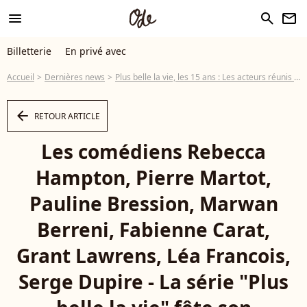
menu
search
newsletter
Billetterie
En privé avec
Accueil
Dernières news
Plus belle la vie, les 15 ans : Les acteurs réunis et déjantés à Monte-Carlo !
arrow_left
RETOUR ARTICLE
Les comédiens Rebecca
Hampton, Pierre Martot,
Pauline Bression, Marwan
Berreni, Fabienne Carat,
Grant Lawrens, Léa Francois,
Serge Dupire - La série "Plus