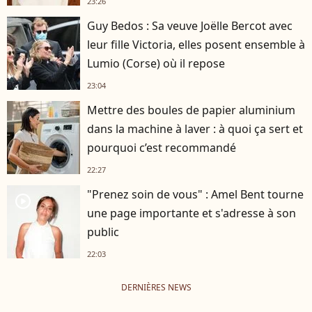
23:26
Guy Bedos : Sa veuve Joëlle Bercot avec
leur fille Victoria, elles posent ensemble à
Lumio (Corse) où il repose
23:04
Mettre des boules de papier aluminium
dans la machine à laver : à quoi ça sert et
pourquoi c’est recommandé
22:27
"Prenez soin de vous" : Amel Bent tourne
player2
une page importante et s'adresse à son
public
22:03
DERNIÈRES NEWS