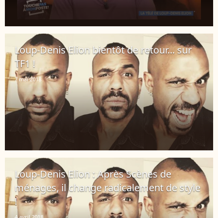
Loup-Denis Elion bientôt de retour... sur
TF1 !
7 mai 2018
Loup-Denis Elion : Après Scènes de
ménages, il change radicalement de style
!
4 avril 2018