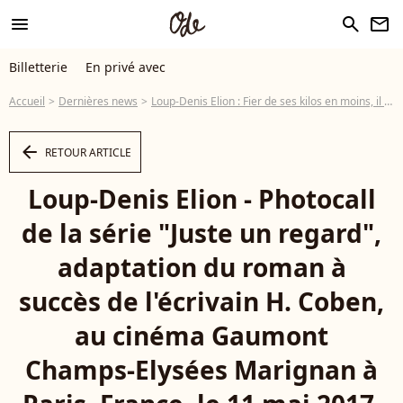
menu
search
newsletter
Billetterie
En privé avec
Accueil
Dernières news
Loup-Denis Elion : Fier de ses kilos en moins, il se dévoile torse nu !
arrow_left
RETOUR ARTICLE
Loup-Denis Elion - Photocall
de la série "Juste un regard",
adaptation du roman à
succès de l'écrivain H. Coben,
au cinéma Gaumont
Champs-Elysées Marignan à