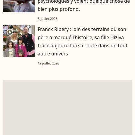
psychologues y voient quelque chose de
bien plus profond.
6 juillet 2026
Franck Ribéry : loin des terrains où son
player2
père a marqué l’histoire, sa fille Hiziya
trace aujourd’hui sa route dans un tout
autre univers
12 juillet 2026