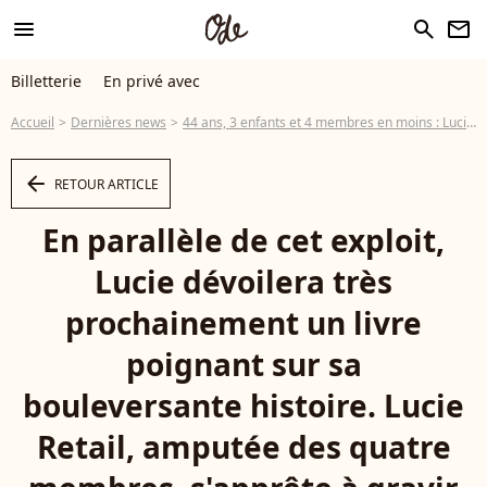
menu
search
newsletter
Billetterie
En privé avec
Accueil
Dernières news
44 ans, 3 enfants et 4 membres en moins : Lucie prête à gravir 4165m hors de France, un défi de taille après le Mont Fuji !
arrow_left
RETOUR ARTICLE
En parallèle de cet exploit,
Lucie dévoilera très
prochainement un livre
poignant sur sa
bouleversante histoire. Lucie
Retail, amputée des quatre