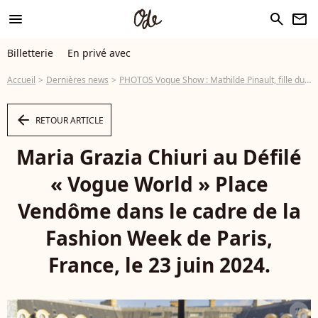
menu
search
newsletter
Billetterie
En privé avec
Accueil
Dernières news
PHOTOS Vogue Show : Mathilde Pinault, fille du milliardaire français, tout en dentelle comme une autre star hollywoodienne
arrow_left
RETOUR ARTICLE
Maria Grazia Chiuri au Défilé
« Vogue World » Place
Vendôme dans le cadre de la
Fashion Week de Paris,
France, le 23 juin 2024.