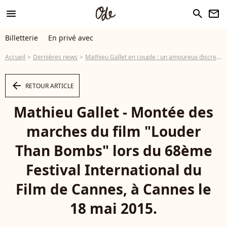
menu
search
newsletter
Billetterie
En privé avec
Accueil
Dernières news
Mathieu Gallet en couple : un amoureux discret, remis de la folle rumeur avec Emmanuel Macron
arrow_left
RETOUR ARTICLE
Mathieu Gallet - Montée des
marches du film "Louder
Than Bombs" lors du 68ème
Festival International du
Film de Cannes, à Cannes le
18 mai 2015.