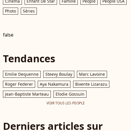
Cinéma
Enfant De Star
Famille
People
People USA
Photo
Séries
false
Tendances
Emilie Dequenne
Steevy Boulay
Marc Lavoine
Roger Federer
Aya Nakamura
Bixente Lizarazu
Jean-Baptiste Marteau
Elodie Gossuin
VOIR TOUS LES PEOPLE
Derniers articles sur