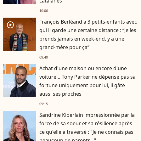
catalanes
10:06
François Berléand a 3 petits-enfants avec
player2
qui il garde une certaine distance : “Je les
prends jamais en week-end, y a une
grand-mère pour ça”
09:40
Achat d'une maison ou encore d'une
voiture… Tony Parker ne dépense pas sa
fortune uniquement pour lui, il gâte
aussi ses proches
09:15
Sandrine Kiberlain impressionnée par la
force de sa soeur et sa résilience après
ce qu'elle a traversé : "Je ne connais pas
beaucoup de parents..."