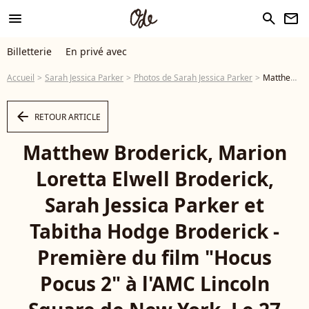
menu
search
newsletter
Billetterie
En privé avec
Accueil
Sarah Jessica Parker
Photos de Sarah Jessica Parker
Matthew Broderick, Marion Loretta Elwell Broderick, Sarah Jessica Parker et Tabitha Hodge Broderick - Première du film "Hocus Pocus 2" à l'AMC Lincoln Square de New York. Le 27 septembre 2022. @ Anthony Behar/SPUS/ABACAPRESS.COM - Photo
arrow_left
RETOUR ARTICLE
Matthew Broderick, Marion
Loretta Elwell Broderick,
Sarah Jessica Parker et
Tabitha Hodge Broderick -
Première du film "Hocus
Pocus 2" à l'AMC Lincoln