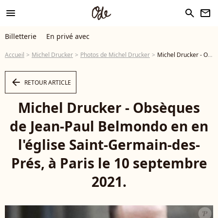
menu
search
newsletter
Billetterie
En privé avec
Accueil
Michel Drucker
Photos de Michel Drucker
Michel Drucker - Obsèques de Jean-Paul Belmondo en en l'église Saint-Germain-des-Prés, à Paris le 10 septembre 2021. © Cyril Moreau / Bestimage - Photo
arrow_left
RETOUR ARTICLE
Michel Drucker - Obsèques
de Jean-Paul Belmondo en en
l'église Saint-Germain-des-
Prés, à Paris le 10 septembre
2021.