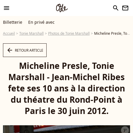
menu
search
newsletter
Billetterie
En privé avec
Accueil
Tonie Marshall
Photos de Tonie Marshall
Micheline Presle, Tonie Marshall - Jean-Michel Ribes fete ses 10 ans à la direction du théatre du Rond-Point à Paris le 30 juin 2012. - Photo
arrow_left
RETOUR ARTICLE
Micheline Presle, Tonie
Marshall - Jean-Michel Ribes
fete ses 10 ans à la direction
du théatre du Rond-Point à
Paris le 30 juin 2012.