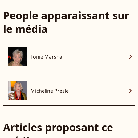
People apparaissant sur
le média
chevron_right
Tonie Marshall
chevron_right
Micheline Presle
Articles proposant ce