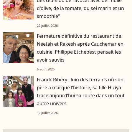
des œufs ou de l'avocat avec de l'huile
d'olive, de la tomate, du sel marin et un
smoothie"
22 juillet 2026
Fermeture définitive du restaurant de
Neetah et Rakesh après Cauchemar en
cuisine, Philippe Etchebest pensait les
avoir sauvés
6 août 2026
Franck Ribéry : loin des terrains où son
player2
père a marqué l’histoire, sa fille Hiziya
trace aujourd’hui sa route dans un tout
autre univers
12 juillet 2026