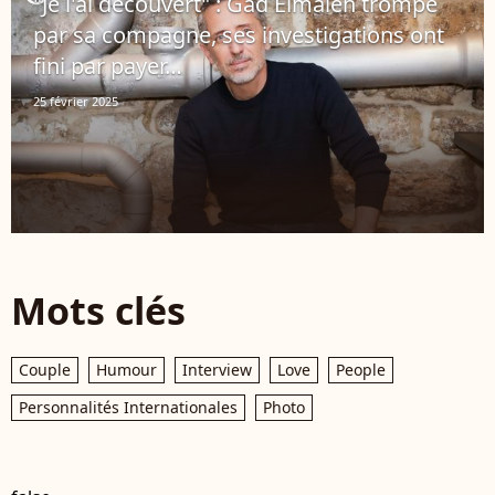
"Je l'ai découvert" : Gad Elmaleh trompé
par sa compagne, ses investigations ont
fini par payer…
25 février 2025
Mots clés
Couple
Humour
Interview
Love
People
Personnalités Internationales
Photo