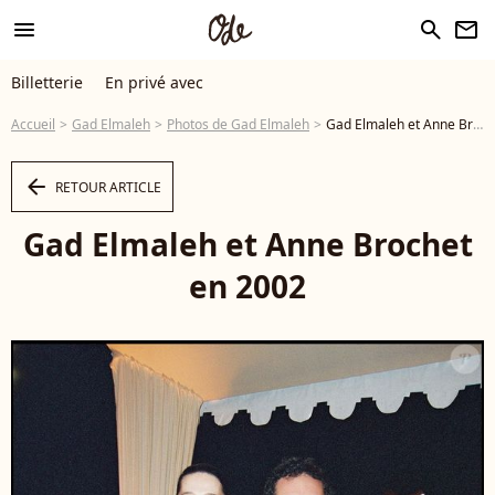
menu
search
newsletter
Billetterie
En privé avec
Accueil
Gad Elmaleh
Photos de Gad Elmaleh
Gad Elmaleh et Anne Brochet en 2002 ©RINDOFF-ARNAL / BESTIMAGE - Photo
arrow_left
RETOUR ARTICLE
Gad Elmaleh et Anne Brochet
en 2002