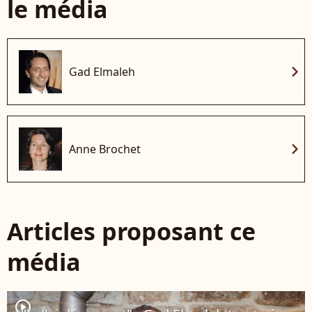
le média
chevron_right
Gad Elmaleh
chevron_right
Anne Brochet
Articles proposant ce
média
player2