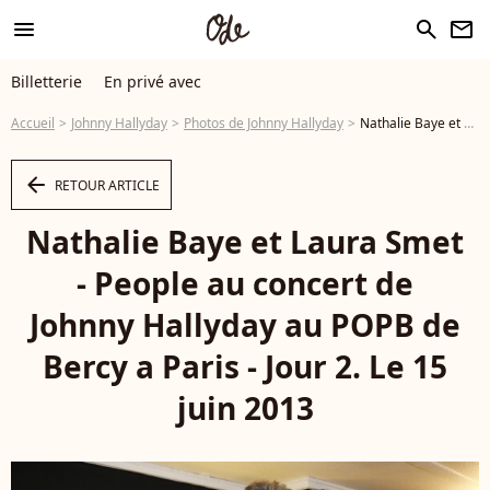
menu
search
newsletter
Billetterie
En privé avec
Accueil
Johnny Hallyday
Photos de Johnny Hallyday
Nathalie Baye et Laura Smet - People au concert de Johnny Hallyday au POPB de Bercy a Paris - Jour 2. Le 15 juin 2013 - Photo
arrow_left
RETOUR ARTICLE
Nathalie Baye et Laura Smet
- People au concert de
Johnny Hallyday au POPB de
Bercy a Paris - Jour 2. Le 15
juin 2013