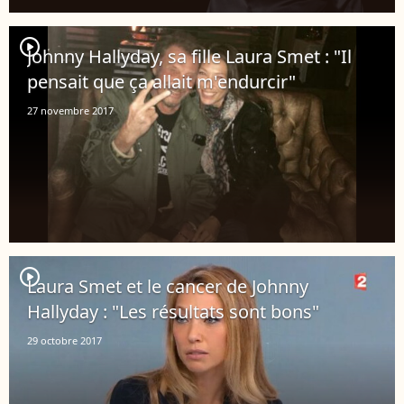
player2
Johnny Hallyday, sa fille Laura Smet : "Il
pensait que ça allait m'endurcir"
27 novembre 2017
player2
Laura Smet et le cancer de Johnny
Hallyday : "Les résultats sont bons"
29 octobre 2017