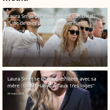
Laura Smet comblée devant son chéri :
"Une de mes plus belles aventures"
27 mars 2018
Laura Smet se change les idées avec sa
mère : David Hallyday "aux 1res loges"
24 mars 2018